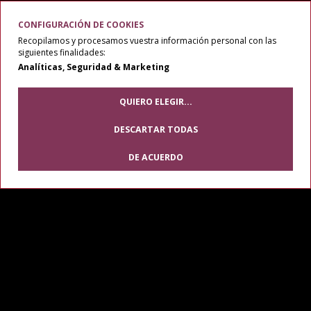
CONFIGURACIÓN DE COOKIES
Recopilamos y procesamos vuestra información personal con las
siguientes finalidades:
Analíticas, Seguridad & Marketing
Por cualquier duda, puede ponerse en contacto con los
administradores de esta Intranet mediante el correo
QUIERO ELEGIR
...
electrónico produlce@produlce.com
DESCARTAR TODAS
DE ACUERDO
Modific
cookie