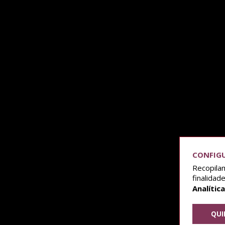
CONFIGU
Recopilam
finalidade
Analític
QUI