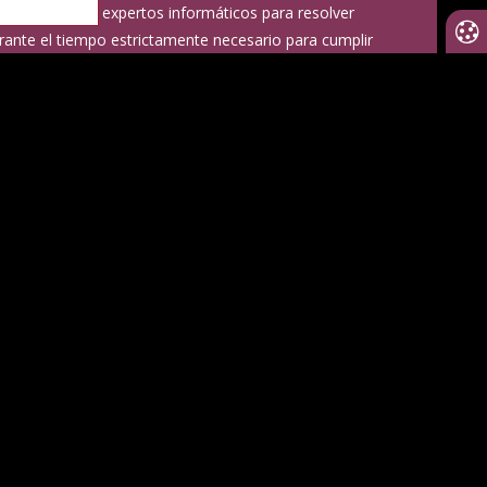
so por parte de expertos informáticos para resolver
Modific
rante el tiempo estrictamente necesario para cumplir
cookie
rmativa aplicable.
Puede ejercer los derechos de
miento, supresión, portabilidad y oposición al
sonal, así como retirar el consentimiento prestado
és del envío de un correo electrónico a
tud por escrito a:
PRODULCE - C/ Velázquez 64 3º-
ia: Protección de datos y acompañando algún
mo la copia del DNI.
rsonales con la finalidad de atender mi petición o
ersonales con la finalidad de recibir comunicaciones
nico y medios de comunicación electrónico