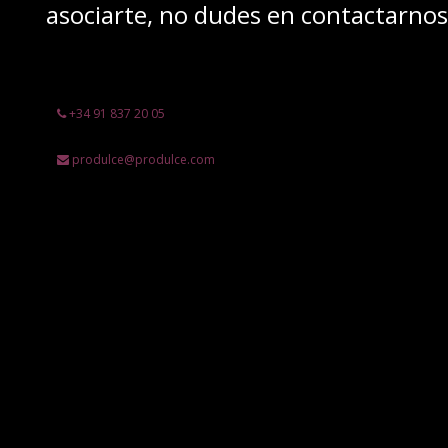
asociarte, no dudes en contactarno
+34 91 837 20 05
produlce@produlce.com