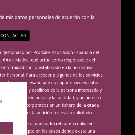
 de mis datos personales de acuerdo con la
CONTACTAR
 gestionado por Produlce Asociación Española del
ez, 64 de Madrid, que actúa como responsable del
conformidad con lo establecido en la normativa
er Personal. Para acceder a algunos de los servicios
io web, será necesario que nos aporte ciertos datos
a, el nombre y apellidos de la persona interesada y
nico, la dirección postal y la localidad, y un número
s
atos serán incorporados en un fichero de la citada
e la de atender la petición o servicio solicitado.
u consentimiento, que podrá retirar en cualquier
terceros, excepto en los casos donde exista una