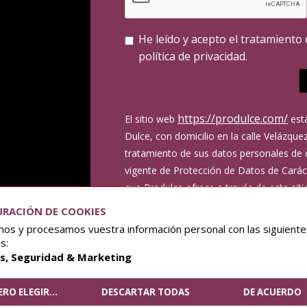
He leído y acepto el tratamiento
política de privacidad.
https://produlce.com/
El sitio web
está
Dulce, con domicilio en la calle Velázqu
tratamiento de sus datos personales de 
vigente de Protección de Datos de Caráct
que Produlce ofrece a través de este sit
personales, como el nombre de la empres
RACIÓN DE COOKIES
su cargo en la empresa, un correo electró
os y procesamos vuestra información personal con las siguiente
de teléfono. Le informamos que dichos d
s:
entidad, cuya finalidad será exclusivament
as, Seguridad & Marketing
La base legal para este tratamiento es s
ERO ELEGIR
...
DESCARTAR TODAS
DE ACUERDO
momento. Sus datos no serán cedidos a 