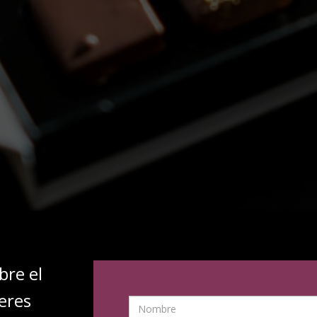
bre el
eres