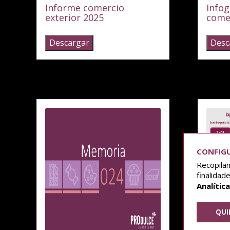
informe comercio
infografía informe
exterior 2025
comer
Descargar
Desc
CONFIGU
Recopilam
finalidade
Analític
QUI