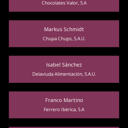
Chocolates Valor, S.A
Markus Schmidt
Chupa Chups, S.A.U.
Isabel Sánchez
Delaviuda Alimentación, S.A.U.
Franco Martino
Ferrero Ibérica, S.A