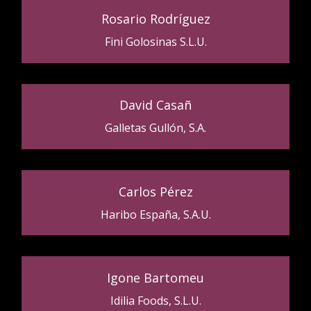
Rosario Rodríguez
Fini Golosinas S.L.U.
David Casañ
Galletas Gullón, S.A.
Carlos Pérez
Haribo España, S.A.U.
Igone Bartomeu
Idilia Foods, S.L.U.