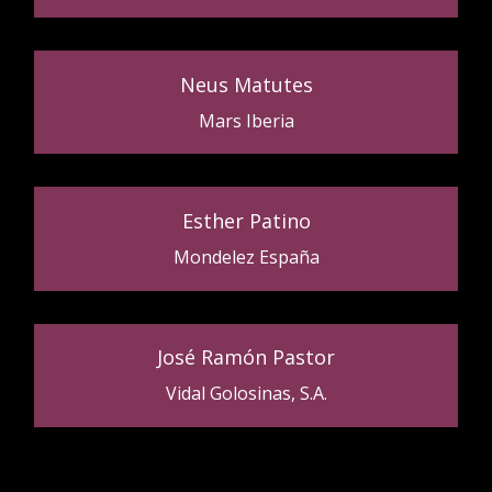
Neus Matutes
Mars Iberia
Esther Patino
Mondelez España
José Ramón Pastor
Vidal Golosinas, S.A.