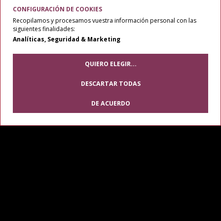
Velázquez, 64 3o - 28001, Madrid
CONFIGURACIÓN DE COOKIES
Recopilamos y procesamos vuestra información personal con las
+34 91 837 20 05
siguientes finalidades:
Analíticas, Seguridad & Marketing
produlce@produlce.com
QUIERO ELEGIR
...
Colaboradores:
DESCARTAR TODAS
DE ACUERDO
Modific
cookie